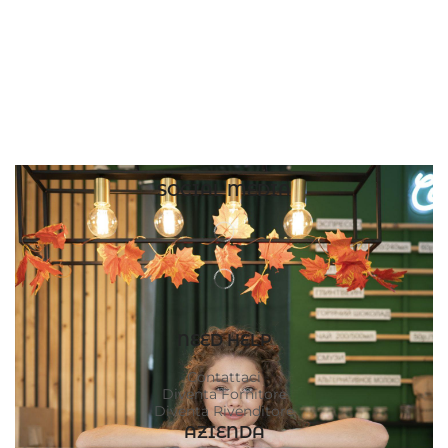
SOCIAL MEDIA
NEED HELP
Contattaci
Diventa Fornitore
Diventa Rivenditore
AZIENDA