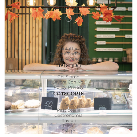
NEED HELP
Contattaci
Diventa Fornitore
Diventa Rivenditore
AZIENDA
Chi Siamo
Lavora Con Noi
Policy Privacy
CATEGORIE
Gelo
Pasticceria
Gastronomia
Ravioli
Pasta
Salato