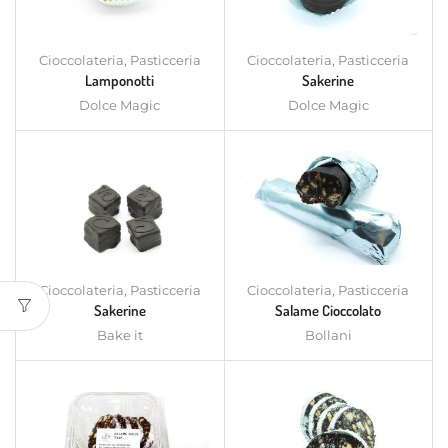
Cioccolateria
,
Pasticceria
Cioccolateria
,
Pasticceria
Lamponotti
Sakerine
Dolce Magic
Dolce Magic
Cioccolateria
,
Pasticceria
Cioccolateria
,
Pasticceria
Sakerine
Salame Cioccolato
Bake it
Bollani