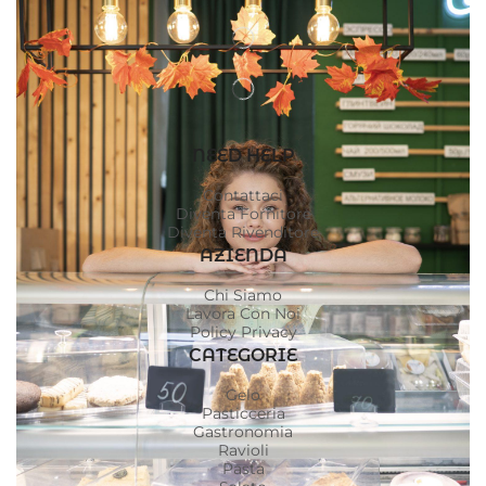
NEED HELP
Contattaci
Diventa Fornitore
Diventa Rivenditore
AZIENDA
Chi Siamo
Lavora Con Noi
Policy Privacy
CATEGORIE
Gelo
Pasticceria
Gastronomia
Ravioli
Pasta