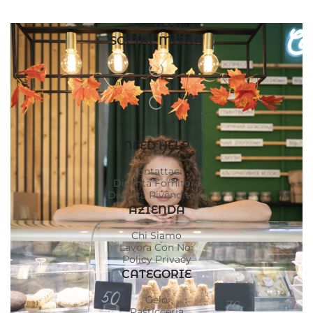
SOCIAL MEDIA
NEED HELP
Contattaci
Diventa Fornitore
Diventa Rivenditore
AZIENDA
Chi Siamo
Lavora Con Noi
Policy Privacy
CATEGORIE
Gelo
Pasticceria