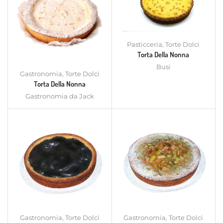
Pasticceria
,
Torte Dolci
Torta Della Nonna
Busi
Gastronomia
,
Torte Dolci
Torta Della Nonna
Gastronomia da Jack
Gastronomia
,
Torte Dolci
Gastronomia
,
Torte Dolci