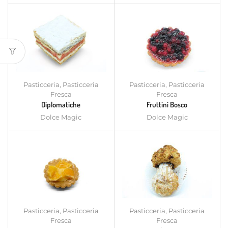
Pasticceria
,
Pasticceria
Pasticceria
,
Pasticceria
Fresca
Fresca
Diplomatiche
Fruttini Bosco
Dolce Magic
Dolce Magic
Pasticceria
,
Pasticceria
Pasticceria
,
Pasticceria
Fresca
Fresca