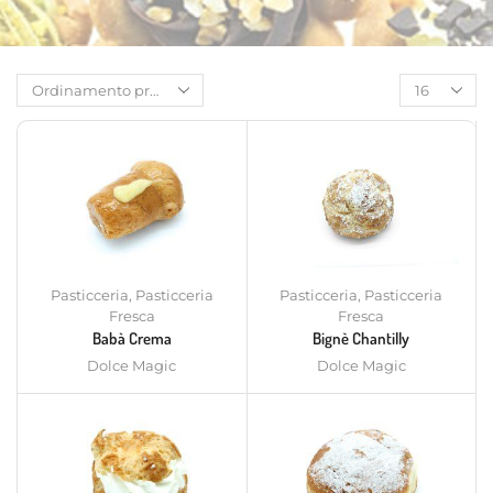
Pasticceria
,
Pasticceria
Pasticceria
,
Pasticceria
Fresca
Fresca
Babà Crema
Bignè Chantilly
Dolce Magic
Dolce Magic