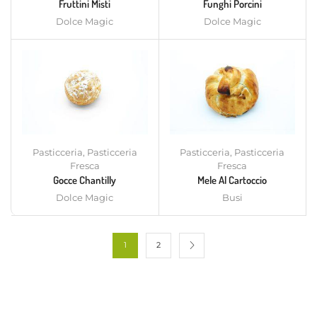
Fruttini Misti
Funghi Porcini
Dolce Magic
Dolce Magic
Pasticceria
,
Pasticceria
Pasticceria
,
Pasticceria
Fresca
Fresca
Gocce Chantilly
Mele Al Cartoccio
Dolce Magic
Busi
1
2