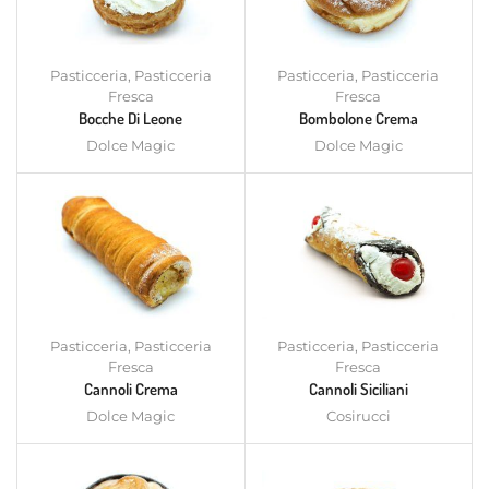
Pasticceria
,
Pasticceria
Pasticceria
,
Pasticceria
Fresca
Fresca
Bocche Di Leone
Bombolone Crema
Dolce Magic
Dolce Magic
Pasticceria
,
Pasticceria
Pasticceria
,
Pasticceria
Fresca
Fresca
Cannoli Crema
Cannoli Siciliani
Dolce Magic
Cosirucci