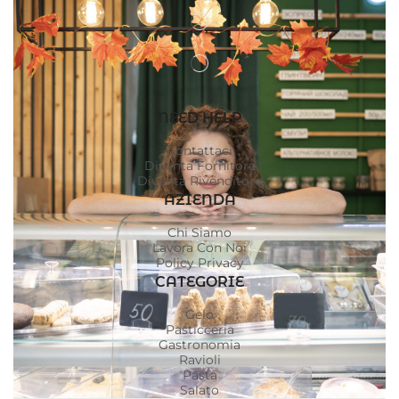
NEED HELP
Contattaci
Diventa Fornitore
Diventa Rivenditore
AZIENDA
Chi Siamo
Lavora Con Noi
Policy Privacy
CATEGORIE
Gelo
Pasticceria
Gastronomia
Ravioli
Pasta
Salato