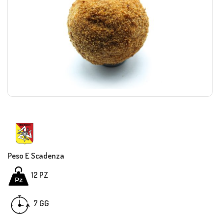
Peso E Scadenza
12 PZ
GG
7