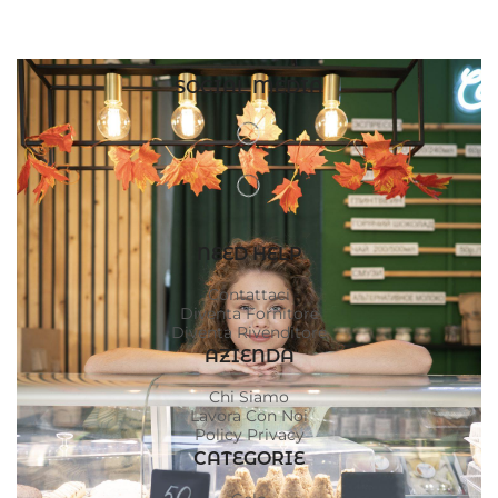
SOCIAL MEDIA
NEED HELP
Contattaci
Diventa Fornitore
Diventa Rivenditore
AZIENDA
Chi Siamo
Lavora Con Noi
Policy Privacy
CATEGORIE