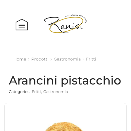
Home
Prodotti
Gastronomia
Fritti
Arancini pistacchio
Categories:
Fritti
,
Gastronomia