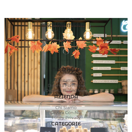
SOCIAL MEDIA
NEED HELP
Contattaci
Diventa Fornitore
Diventa Rivenditore
AZIENDA
Chi Siamo
Lavora Con Noi
Policy Privacy
CATEGORIE