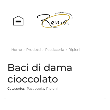
Home
Prodotti
Pasticceria
Ripieni
Baci di dama
cioccolato
Categories:
Pasticceria
,
Ripieni