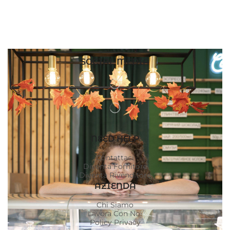
SOCIAL MEDIA
NEED HELP
Contattaci
Diventa Fornitore
Diventa Rivenditore
AZIENDA
Chi Siamo
Lavora Con Noi
Policy Privacy