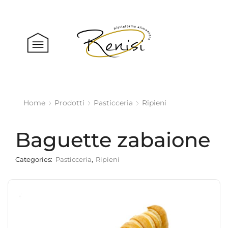
Home
Prodotti
Pasticceria
Ripieni
Baguette zabaione
Categories:
Pasticceria
,
Ripieni