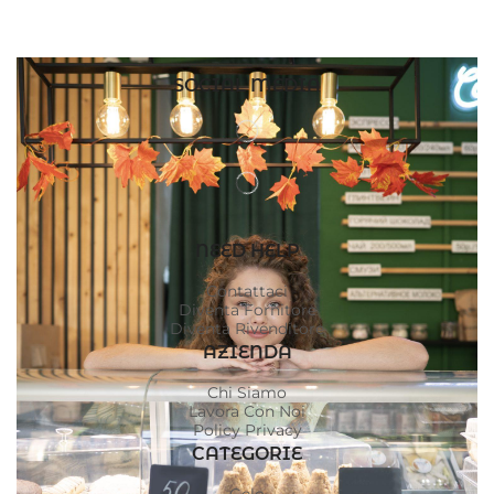
SOCIAL MEDIA
NEED HELP
Contattaci
Diventa Fornitore
Diventa Rivenditore
AZIENDA
Chi Siamo
Lavora Con Noi
Policy Privacy
CATEGORIE
Gelo