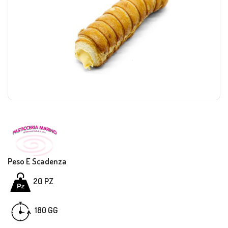
Peso E Scadenza
20 PZ
GG
180