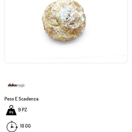
Peso E Scadenza
9 PZ
GG
10