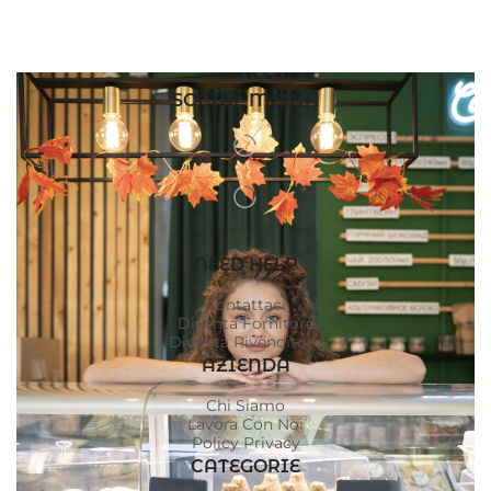
SOCIAL MEDIA
NEED HELP
Contattaci
Diventa Fornitore
Diventa Rivenditore
AZIENDA
Chi Siamo
Lavora Con Noi
Policy Privacy
CATEGORIE