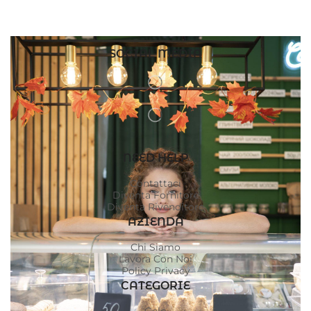
SOCIAL MEDIA
NEED HELP
Contattaci
Diventa Fornitore
Diventa Rivenditore
AZIENDA
Chi Siamo
Lavora Con Noi
Policy Privacy
CATEGORIE
Gelo