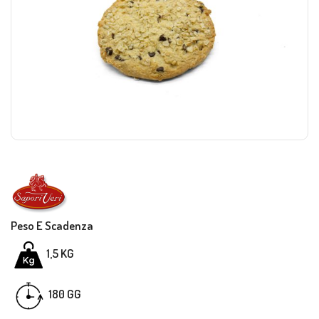
Peso E Scadenza
1,5 KG
GG
180