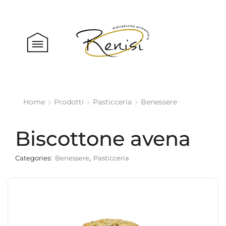
Home
Prodotti
Pasticceria
Benessere
Biscottone avena
Categories:
Benessere
,
Pasticceria