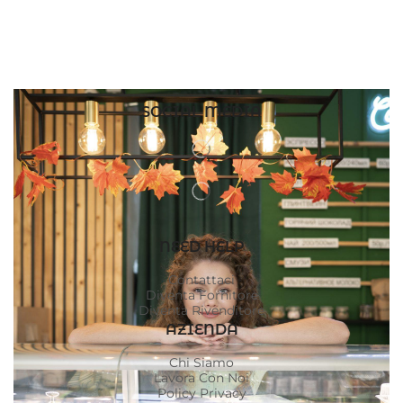
SOCIAL MEDIA
NEED HELP
Contattaci
Diventa Fornitore
Diventa Rivenditore
AZIENDA
Chi Siamo
Lavora Con Noi
Policy Privacy