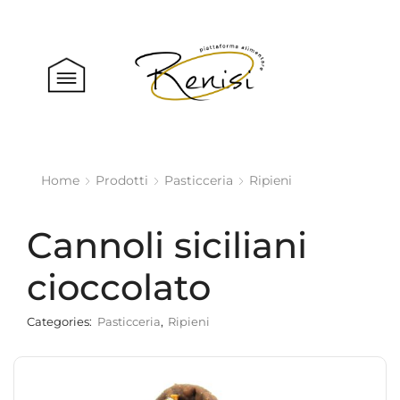
Home
Prodotti
Pasticceria
Ripieni
Cannoli siciliani
cioccolato
Categories:
Pasticceria
,
Ripieni