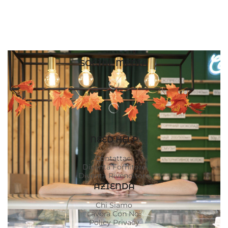
SOCIAL MEDIA
NEED HELP
Contattaci
Diventa Fornitore
Diventa Rivenditore
AZIENDA
Chi Siamo
Lavora Con Noi
Policy Privacy