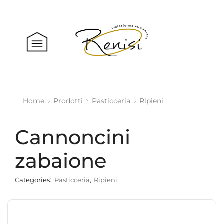
Home
Prodotti
Pasticceria
Ripieni
Cannoncini
zabaione
Categories:
Pasticceria
,
Ripieni