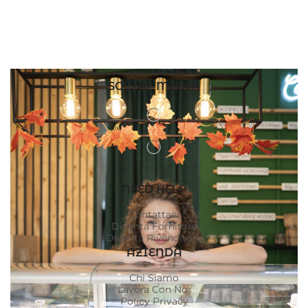
SOCIAL MEDIA
NEED HELP
Contattaci
Diventa Fornitore
Diventa Rivenditore
AZIENDA
Chi Siamo
Lavora Con Noi
Policy Privacy