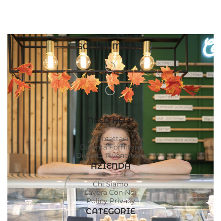
SOCIAL MEDIA
NEED HELP
Contattaci
Diventa Fornitore
Diventa Rivenditore
AZIENDA
Chi Siamo
Lavora Con Noi
Policy Privacy
CATEGORIE