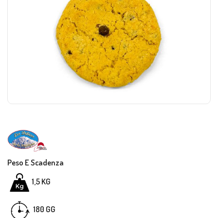
Peso E Scadenza
1,5 KG
GG
180