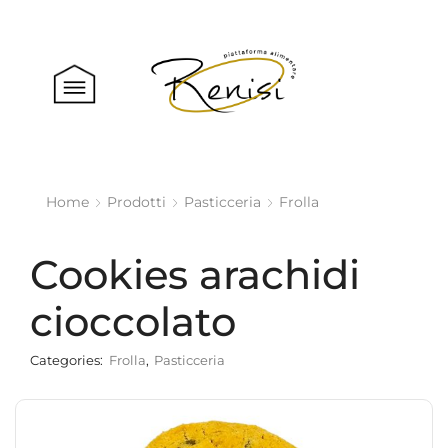
Home
Prodotti
Pasticceria
Frolla
Cookies arachidi
cioccolato
Categories:
Frolla
,
Pasticceria