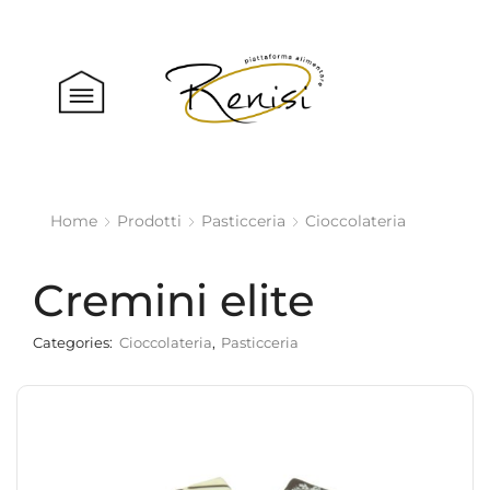
Home
Prodotti
Pasticceria
Cioccolateria
Cremini elite
Categories:
Cioccolateria
,
Pasticceria