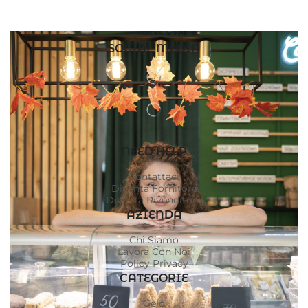
SOCIAL MEDIA
NEED HELP
Contattaci
Diventa Fornitore
Diventa Rivenditore
AZIENDA
Chi Siamo
Lavora Con Noi
Policy Privacy
CATEGORIE
Gelo