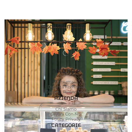
SOCIAL MEDIA
NEED HELP
Contattaci
Diventa Fornitore
Diventa Rivenditore
AZIENDA
Chi Siamo
Lavora Con Noi
Policy Privacy
CATEGORIE