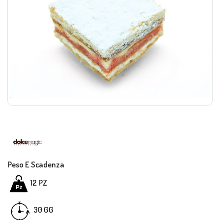
Peso E Scadenza
12 PZ
GG
30