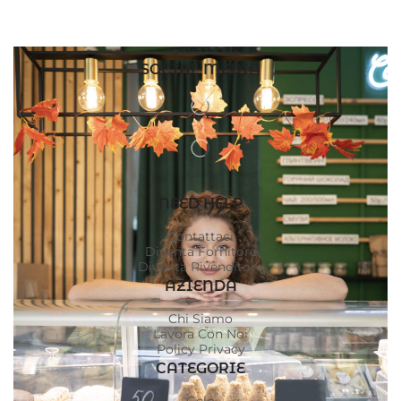
SOCIAL MEDIA
NEED HELP
Contattaci
Diventa Fornitore
Diventa Rivenditore
AZIENDA
Chi Siamo
Lavora Con Noi
Policy Privacy
CATEGORIE
Gelo