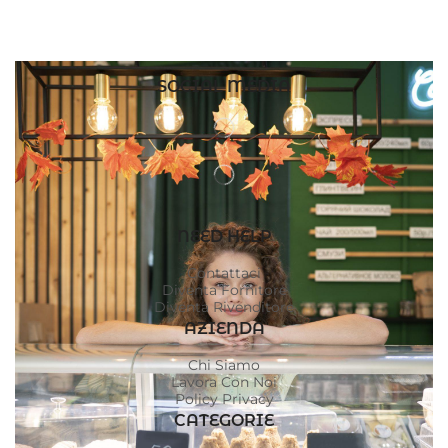
SOCIAL MEDIA
NEED HELP
Contattaci
Diventa Fornitore
Diventa Rivenditore
AZIENDA
Chi Siamo
Lavora Con Noi
Policy Privacy
CATEGORIE