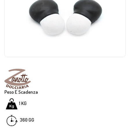
Peso E Scadenza
1 KG
GG
360