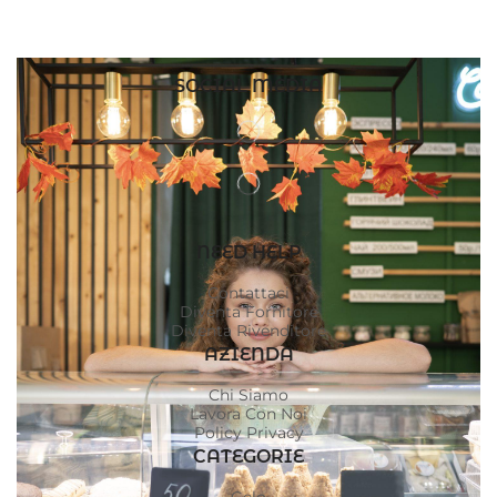
SOCIAL MEDIA
NEED HELP
Contattaci
Diventa Fornitore
Diventa Rivenditore
AZIENDA
Chi Siamo
Lavora Con Noi
Policy Privacy
CATEGORIE
Gelo