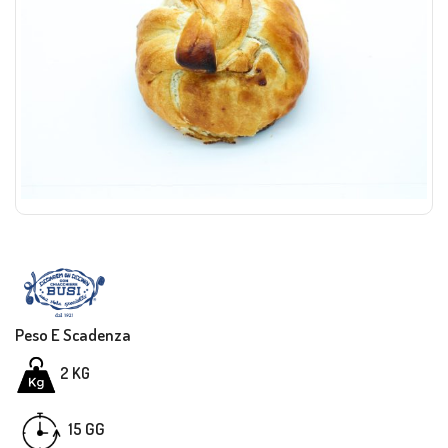
Peso E Scadenza
2
KG
GG
15