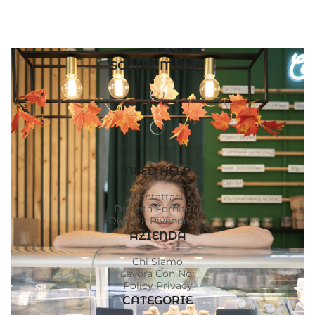
SOCIAL MEDIA
NEED HELP
Contattaci
Diventa Fornitore
Diventa Rivenditore
AZIENDA
Chi Siamo
Lavora Con Noi
Policy Privacy
CATEGORIE