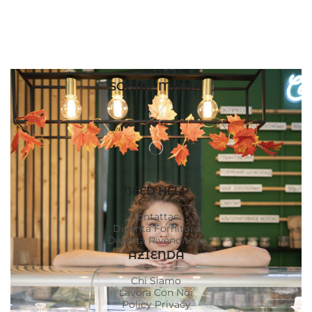
SOCIAL MEDIA
NEED HELP
Contattaci
Diventa Fornitore
Diventa Rivenditore
AZIENDA
Chi Siamo
Lavora Con Noi
Policy Privacy