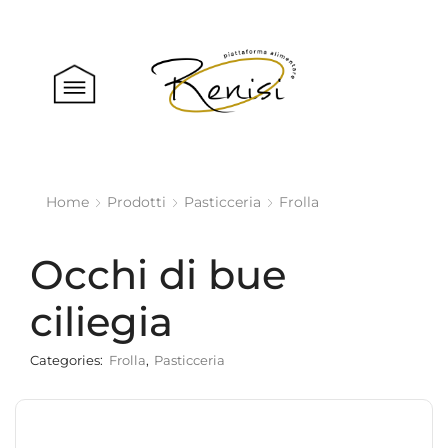
Home
Prodotti
Pasticceria
Frolla
Occhi di bue
ciliegia
Categories:
Frolla
,
Pasticceria