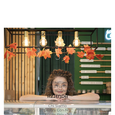
SOCIAL MEDIA
NEED HELP
Contattaci
Diventa Fornitore
Diventa Rivenditore
AZIENDA
Chi Siamo
Lavora Con Noi
Policy Privacy