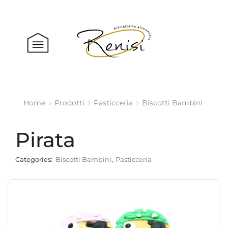
Home
Prodotti
Pasticceria
Biscotti Bambini
Pirata
Categories:
Biscotti Bambini
,
Pasticceria