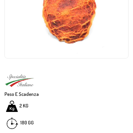
Peso E Scadenza
2 KG
GG
180