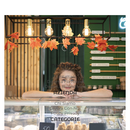
SOCIAL MEDIA
NEED HELP
Contattaci
Diventa Fornitore
Diventa Rivenditore
AZIENDA
Chi Siamo
Lavora Con Noi
Policy Privacy
CATEGORIE
Gelo