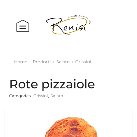
Home
Prodotti
Salato
Grissini
Rote pizzaiole
Categories:
Grissini
,
Salato