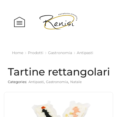
Home
Prodotti
Gastronomia
Antipasti
Tartine rettangolari
Categories:
Antipasti
,
Gastronomia
,
Natale