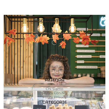
SOCIAL MEDIA
NEED HELP
Contattaci
Diventa Fornitore
Diventa Rivenditore
AZIENDA
Chi Siamo
Lavora Con Noi
Policy Privacy
CATEGORIE