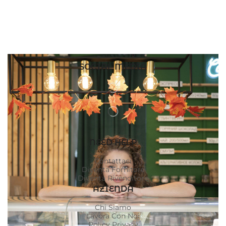
SOCIAL MEDIA
NEED HELP
Contattaci
Diventa Fornitore
Diventa Rivenditore
AZIENDA
Chi Siamo
Lavora Con Noi
Policy Privacy