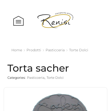
Home
Prodotti
Pasticceria
Torte Dolci
Torta sacher
Categories:
Pasticceria
,
Torte Dolci