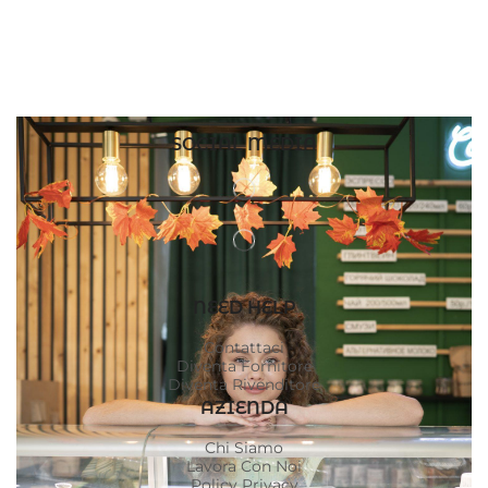
SOCIAL MEDIA
NEED HELP
Contattaci
Diventa Fornitore
Diventa Rivenditore
AZIENDA
Chi Siamo
Lavora Con Noi
Policy Privacy