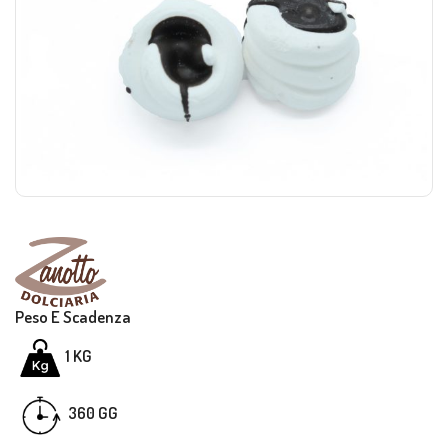
Peso E Scadenza
1 KG
GG
360