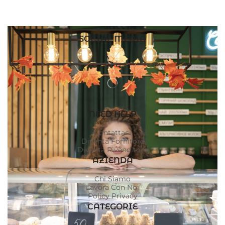
SOCIAL MEDIA
NEED HELP
Contattaci
Diventa Fornitore
Diventa Rivenditore
AZIENDA
Chi Siamo
Lavora Con Noi
Policy Privacy
CATEGORIE
Gelo