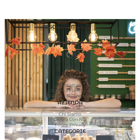
SOCIAL MEDIA
NEED HELP
Contattaci
Diventa Fornitore
Diventa Rivenditore
AZIENDA
Chi Siamo
Lavora Con Noi
Policy Privacy
CATEGORIE