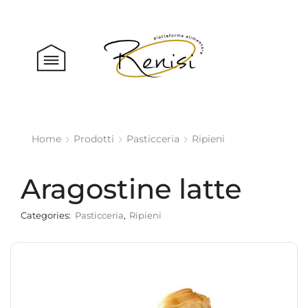
Home
Prodotti
Pasticceria
Ripieni
Aragostine latte
Categories:
Pasticceria
,
Ripieni