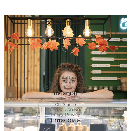
SOCIAL MEDIA
NEED HELP
Contattaci
Diventa Fornitore
Diventa Rivenditore
AZIENDA
Chi Siamo
Lavora Con Noi
Policy Privacy
CATEGORIE