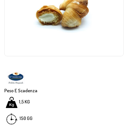
Peso E Scadenza
1,5
KG
GG
150