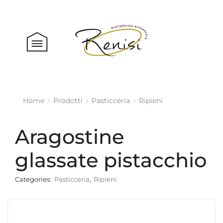
Home
Prodotti
Pasticceria
Ripieni
Aragostine
glassate pistacchio
Categories:
Pasticceria
,
Ripieni