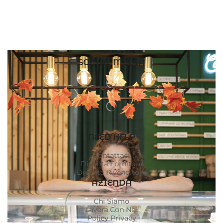
SOCIAL MEDIA
NEED HELP
Contattaci
Diventa Fornitore
Diventa Rivenditore
AZIENDA
Chi Siamo
Lavora Con Noi
Policy Privacy