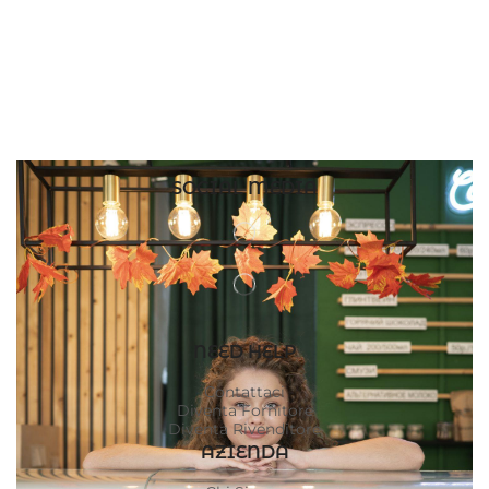
SOCIAL MEDIA
NEED HELP
Contattaci
Diventa Fornitore
Diventa Rivenditore
AZIENDA