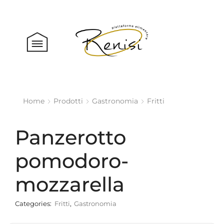
Home
Prodotti
Gastronomia
Fritti
Panzerotto
pomodoro-
mozzarella
Categories:
Fritti
,
Gastronomia