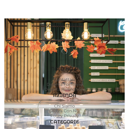
SOCIAL MEDIA
NEED HELP
Contattaci
Diventa Fornitore
Diventa Rivenditore
AZIENDA
Chi Siamo
Lavora Con Noi
Policy Privacy
CATEGORIE