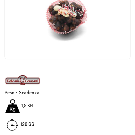
Peso E Scadenza
1,5 KG
GG
120