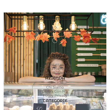
SOCIAL MEDIA
NEED HELP
Contattaci
Diventa Fornitore
Diventa Rivenditore
AZIENDA
Chi Siamo
Lavora Con Noi
Policy Privacy
CATEGORIE
Gelo