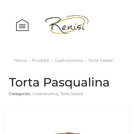
Home
Prodotti
Gastronomia
Torte Salate
Torta Pasqualina
Categories:
Gastronomia
,
Torte Salate